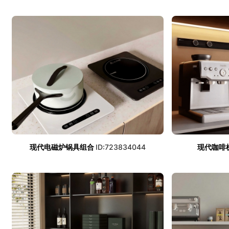
现代电磁炉锅具组合
ID:723834044
现代咖啡