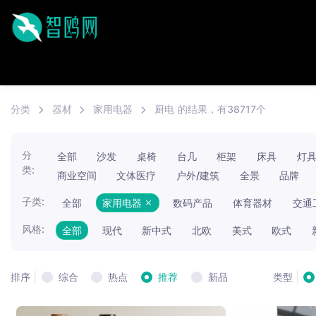
分类
器材
家用电器
厨电
的结果，有38717个
分
全部
沙发
桌椅
台几
柜架
床具
灯
类:
商业空间
文体医疗
户外/建筑
全景
品牌
子类:
全部
家用电器
数码产品
体育器材
交通
风格:
全部
现代
新中式
北欧
美式
欧式
|
|
综合
热点
推荐
新品
排序
类型