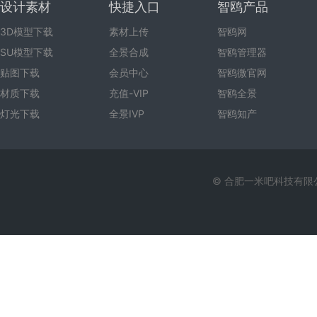
设计素材
快捷入口
智鸥产品
3D模型下载
素材上传
智鸥网
SU模型下载
全景合成
智鸥管理器
贴图下载
会员中心
智鸥微官网
材质下载
充值-VIP
智鸥全景
灯光下载
全景IVP
智鸥知产
© 合肥一米吧科技有