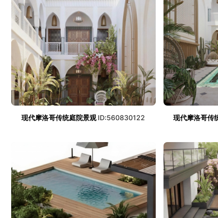
现代摩洛哥传统庭院景观
ID:560830122