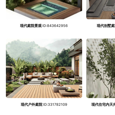
现代庭院景观
ID:843642956
现代别墅庭
现代户外庭院
ID:331782109