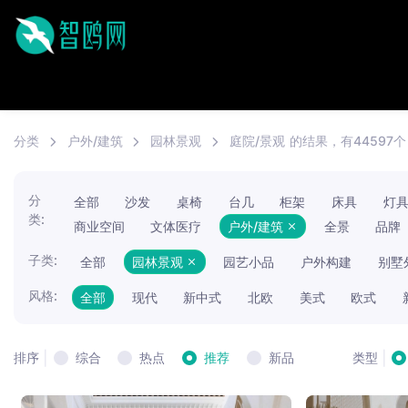
分类
户外/建筑
园林景观
庭院/景观
的结果，有44597个
分
全部
沙发
桌椅
台几
柜架
床具
灯
类:
商业空间
文体医疗
户外/建筑
全景
品牌
子类:
全部
园林景观
园艺小品
户外构建
别墅
风格:
全部
现代
新中式
北欧
美式
欧式
|
|
综合
热点
推荐
新品
排序
类型