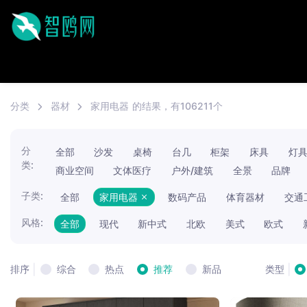
分类
器材
家用电器
的结果，有106211个
分
全部
沙发
桌椅
台几
柜架
床具
灯
类:
商业空间
文体医疗
户外/建筑
全景
品牌
子类:
全部
家用电器
数码产品
体育器材
交通
风格:
全部
现代
新中式
北欧
美式
欧式
|
|
综合
热点
推荐
新品
排序
类型