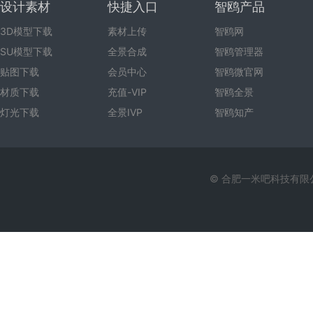
设计素材
快捷入口
智鸥产品
3D模型下载
素材上传
智鸥网
SU模型下载
全景合成
智鸥管理器
贴图下载
会员中心
智鸥微官网
材质下载
充值-VIP
智鸥全景
灯光下载
全景IVP
智鸥知产
© 合肥一米吧科技有