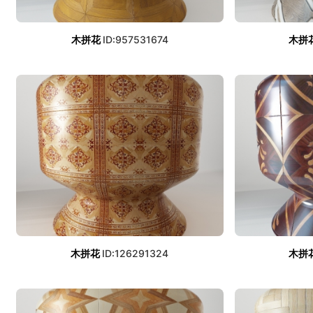
木拼花
ID:957531674
木拼
木拼花
ID:126291324
木拼