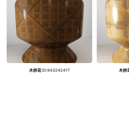
木拼花
ID:943242417
木拼