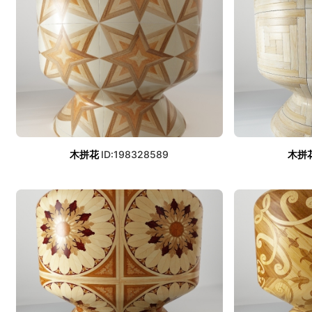
木拼花
ID:198328589
木拼