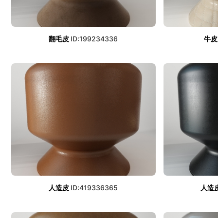
翻毛皮
ID:199234336
牛皮
人造皮
ID:419336365
人造