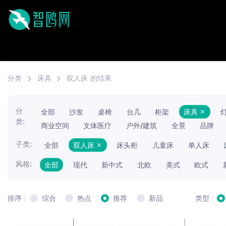
分类
床具
双人床
的结果
分
全部
沙发
桌椅
台几
柜架
床具
类:
商业空间
文体医疗
户外/建筑
全景
品牌
子类:
全部
双人床
床头柜
儿童床
单人床
风格:
全部
现代
新中式
北欧
美式
欧式
|
|
综合
热点
推荐
新品
排序
类型