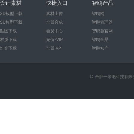
设计素材
快捷入口
智鸥产品
3D模型下载
素材上传
智鸥网
SU模型下载
全景合成
智鸥管理器
贴图下载
会员中心
智鸥微官网
材质下载
充值-VIP
智鸥全景
灯光下载
全景IVP
智鸥知产
© 合肥一米吧科技有