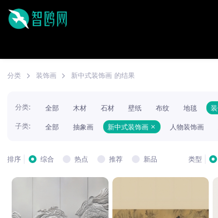
分类
装饰画
新中式装饰画
的结果
分类:
全部
木材
石材
壁纸
布纹
地毯
子类:
全部
抽象画
新中式装饰画
人物装饰画
|
|
综合
热点
推荐
新品
排序
类型