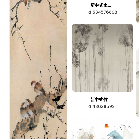
新中式水墨装饰画
id:534576898
新中式竹子壁画
id:486285921